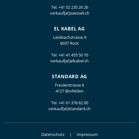
Tel.
+41 52 235 26 26
verkauf[at]saesseli.ch
EL KABEL AG
Leisibachstrasse 9
6037 Root
Tel.
+41 41 455 50 70
verkauf[at]elkabel.ch
STANDARD AG
Freulerstrasse 6
4127 Birsfelden
Tel.
+41 61 378 82 00
verkauf[at]standard.ch
Datenschutz
Impressum