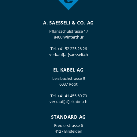
A. SAESSELI & CO. AG
Pflanzschulstrasse 17
8400 Winterthur
Tel.
+41 52 235 26 26
verkauf[at]saesseli.ch
EL KABEL AG
Leisibachstrasse 9
6037 Root
Tel.
+41 41 455 50 70
verkauf[at]elkabel.ch
STANDARD AG
Freulerstrasse 6
4127 Birsfelden