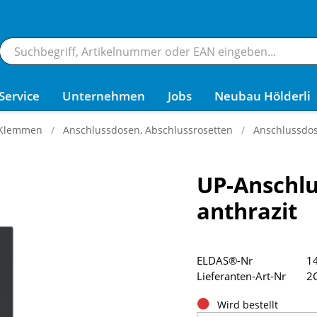
Service
Unternehmen
Jobs
Neubau Hölderli
 Klemmen
Anschlussdosen, Abschlussrosetten
Anschlussdo
UP-Anschlu
anthrazit
ELDAS®-Nr
1
Lieferanten-Art-Nr
2
Wird bestellt