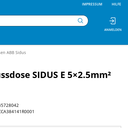
IMPRESSUM
HILFE
sen ABB Sidus
ssdose SIDUS E 5×2.5mm²
45728042
CCA384141R0001