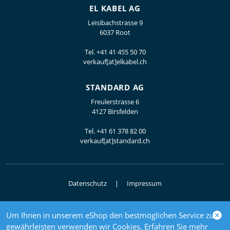
EL KABEL AG
Leisibachstrasse 9
6037 Root
Tel.
+41 41 455 50 70
verkauf[at]elkabel.ch
STANDARD AG
Freulerstrasse 6
4127 Birsfelden
Tel.
+41 61 378 82 00
verkauf[at]standard.ch
Datenschutz
Impressum
Um Ihnen in unserem eShop den bestmöglichen Service zu
© 2026 Elektrogrosshandel
gewährleisten verwenden wir Cookies. Erfahren Sie mehr