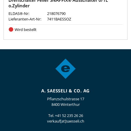
Drehschalter Feller SNAPFIX® Ausschalter 0/1L
o.Zylinder
ELDAS®-Nr:
218076790
Lieferanten-Art-Nr:
7411BAESSOZ
Wird bestellt
A. SAESSELI & CO. AG
Pflanzschulstrasse 17
8400 Winterthur
Tel.
+41 52 235 26 26
verkauf[at]saesseli.ch