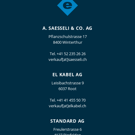
A. SAESSELI & CO. AG
Pflanzschulstrasse 17
8400 Winterthur
Tel.
+41 52 235 26 26
verkauf[at]saesseli.ch
EL KABEL AG
Leisibachstrasse 9
6037 Root
Tel.
+41 41 455 50 70
verkauf[at]elkabel.ch
STANDARD AG
Freulerstrasse 6