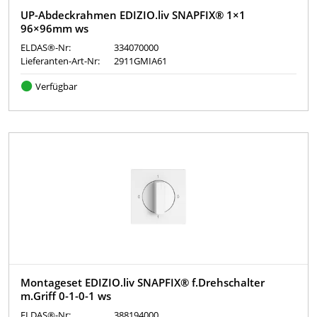
UP-Abdeckrahmen EDIZIO.liv SNAPFIX® 1×1
96×96mm ws
ELDAS®-Nr:
334070000
Lieferanten-Art-Nr:
2911GMIA61
Verfügbar
Montageset EDIZIO.liv SNAPFIX® f.Drehschalter
m.Griff 0-1-0-1 ws
ELDAS®-Nr:
388194000