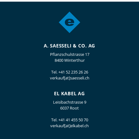
A. SAESSELI & CO. AG
Pflanzschulstrasse 17
8400 Winterthur
Tel.
+41 52 235 26 26
verkauf[at]saesseli.ch
EL KABEL AG
Leisibachstrasse 9
6037 Root
Tel.
+41 41 455 50 70
verkauf[at]elkabel.ch