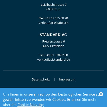
Leisibachstrasse 9
6037 Root
Tel.
+41 41 455 50 70
verkauf[at]elkabel.ch
STANDARD AG
Freulerstrasse 6
4127 Birsfelden
Tel.
+41 61 378 82 00
verkauf[at]standard.ch
Datenschutz
Impressum
Um Ihnen in unserem eShop den bestmöglichen Service zu
© 2026 Elektrogrosshandel
gewährleisten verwenden wir Cookies. Erfahren Sie mehr
powered by polynorm
über die
Cookie-Nutzung