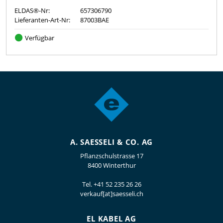
ELDAS®-Nr:
657306790
Lieferanten-Art-Nr:
87003BAE
Verfügbar
A. SAESSELI & CO. AG
Pflanzschulstrasse 17
8400 Winterthur
Tel.
+41 52 235 26 26
verkauf[at]saesseli.ch
EL KABEL AG