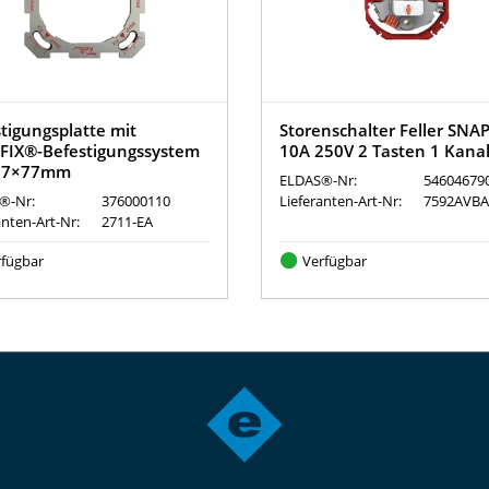
tigungsplatte mit
Storenschalter Feller SNA
FIX®-Befestigungssystem
10A 250V 2 Tasten 1 Kana
77×77mm
ELDAS®-Nr:
54604679
®-Nr:
376000110
Lieferanten-Art-Nr:
7592AVBA
anten-Art-Nr:
2711-EA
rfügbar
Verfügbar