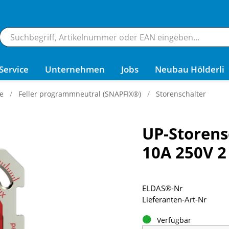
Service
Unternehmen
Jobs
Neubau Hölderli
e
Feller programmneutral (SNAPFIX®)
Storenschalter
UP-Storens
10A 250V 2
ELDAS®-Nr
Lieferanten-Art-Nr
Verfügbar