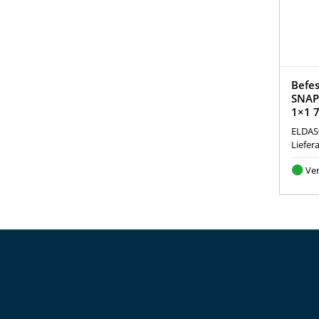
Befes
SNAP
1×1 
ELDAS
Liefer
Ve