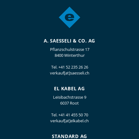
A. SAESSELI & CO. AG
Pflanzschulstrasse 17
8400 Winterthur
Tel.
+41 52 235 26 26
verkauf[at]saesseli.ch
EL KABEL AG
Leisibachstrasse 9
6037 Root
Tel.
+41 41 455 50 70
verkauf[at]elkabel.ch
STANDARD AG