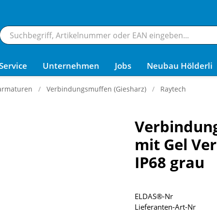
Service
Unternehmen
Jobs
Neubau Hölderli
armaturen
Verbindungsmuffen (Giesharz)
Raytech
Verbindun
mit Gel V
IP68 grau
ELDAS®-Nr
Lieferanten-Art-Nr