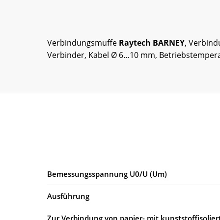
Verbindungsmuffe
Raytech BARNEY
, Verbind
Verbinder, Kabel Ø 6…10 mm, Betriebstemperat
Bemessungsspannung U0/U (Um)
Ausführung
Zur Verbindung von papier- mit kunststoffisolie