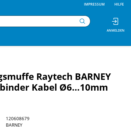
IMPRESSUM
HILFE
gsmuffe Raytech BARNEY
erbinder Kabel Ø6…10mm
120608679
BARNEY