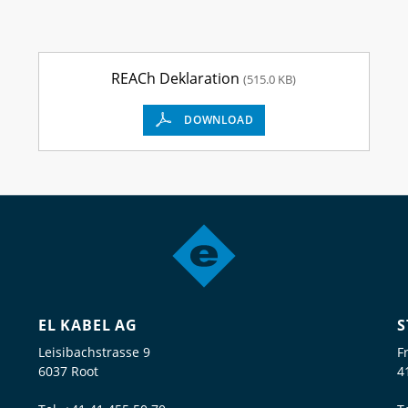
REACh Deklaration
(515.0 KB)
DOWNLOAD
EL KABEL AG
S
Leisibachstrasse 9
F
6037 Root
4