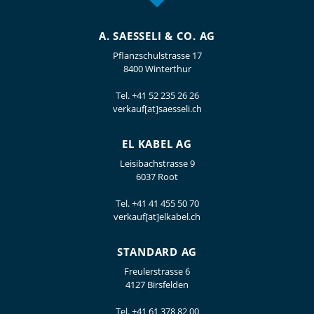
A. SAESSELI & CO. AG
Pflanzschulstrasse 17
8400 Winterthur
Tel.
+41 52 235 26 26
verkauf[at]saesseli.ch
EL KABEL AG
Leisibachstrasse 9
6037 Root
Tel.
+41 41 455 50 70
verkauf[at]elkabel.ch
STANDARD AG
Freulerstrasse 6
4127 Birsfelden
Tel.
+41 61 378 82 00