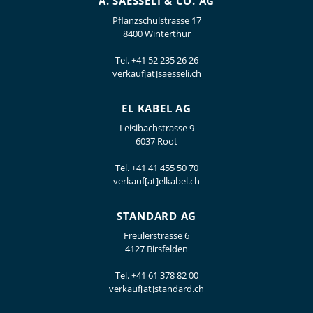
A. SAESSELI & CO. AG
Pflanzschulstrasse 17
8400 Winterthur
Tel.
+41 52 235 26 26
verkauf[at]saesseli.ch
EL KABEL AG
Leisibachstrasse 9
6037 Root
Tel.
+41 41 455 50 70
verkauf[at]elkabel.ch
STANDARD AG
Freulerstrasse 6
4127 Birsfelden
Tel.
+41 61 378 82 00
verkauf[at]standard.ch