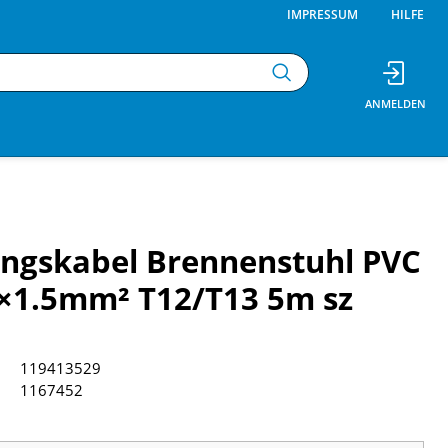
IMPRESSUM
HILFE
ngskabel Brennenstuhl PVC
×1.5mm² T12/T13 5m sz
119413529
1167452