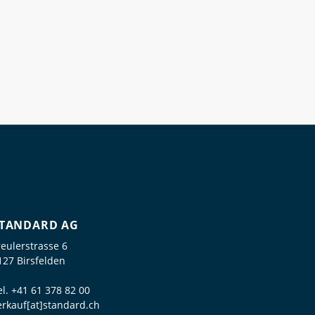
TANDARD AG
reulerstrasse 6
127 Birsfelden
el.
+41 61 378 82 00
erkauf[at]standard.ch