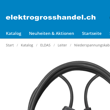
Katalog
Neuheiten & Aktionen
Startseite
Start
Katalog
ELDAS
Leiter
Niederspannungskabel