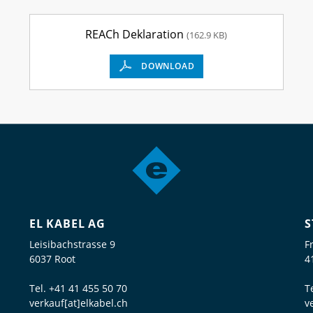
REACh Deklaration
(162.9 KB)
DOWNLOAD
EL KABEL AG
S
Leisibachstrasse 9
F
6037 Root
4
Tel.
+41 41 455 50 70
T
verkauf[at]elkabel.ch
v