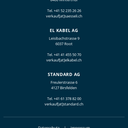
Tel.
+41 52 235 26 26
verkauf[at]saesseli.ch
EL KABEL AG
Leisibachstrasse 9
6037 Root
Tel.
+41 41 455 50 70
verkauf[at]elkabel.ch
STANDARD AG
Freulerstrasse 6
4127 Birsfelden
Tel.
+41 61 378 82 00
verkauf[at]standard.ch
Datenschutz
Impressum