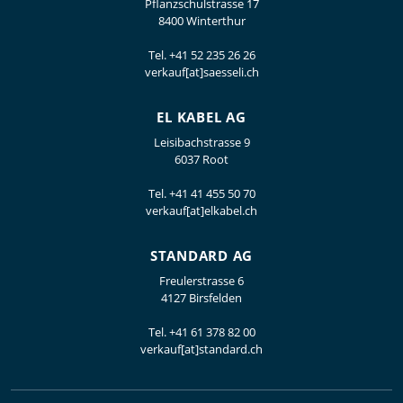
Pflanzschulstrasse 17
8400 Winterthur
Tel.
+41 52 235 26 26
verkauf[at]saesseli.ch
EL KABEL AG
Leisibachstrasse 9
6037 Root
Tel.
+41 41 455 50 70
verkauf[at]elkabel.ch
STANDARD AG
Freulerstrasse 6
4127 Birsfelden
Tel.
+41 61 378 82 00
verkauf[at]standard.ch