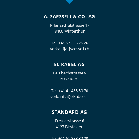
A. SAESSELI & CO. AG
Pflanzschulstrasse 17
8400 Winterthur
Tel.
+41 52 235 26 26
verkauf[at]saesseli.ch
EL KABEL AG
Leisibachstrasse 9
6037 Root
Tel.
+41 41 455 50 70
verkauf[at]elkabel.ch
STANDARD AG
Freulerstrasse 6
4127 Birsfelden
Tel.
+41 61 378 82 00