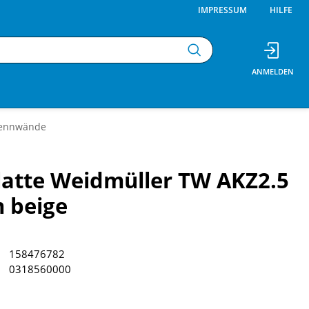
IMPRESSUM
HILFE
ennwände
atte Weidmüller TW AKZ2.5
 beige
158476782
0318560000