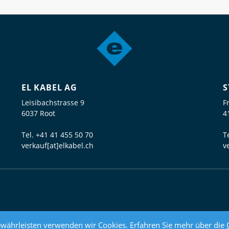
EL KABEL AG
S
Leisibachstrasse 9
F
6037 Root
4
Tel.
+41 41 455 50 70
T
verkauf[at]elkabel.ch
v
währleisten verwenden wir Cookies. Erfahren Sie mehr über die