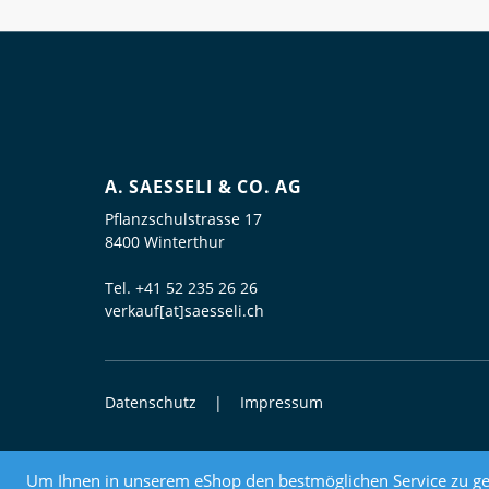
A. SAESSELI & CO. AG
Pflanzschulstrasse 17
8400 Winterthur
Tel.
+41 52 235 26 26
verkauf[at]saesseli.ch
Datenschutz
Impressum
© 2026 Elektrogrosshandel
Um Ihnen in unserem eShop den bestmöglichen Service zu ge