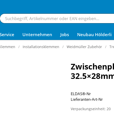
Service
Unternehmen
Jobs
Neubau Hölderli
 Klemmen
Installationsklemmen
Weidmüller Zubehör
Tr
Zwischenpl
32.5×28mm
ELDAS®-Nr
Lieferanten-Art-Nr
Verpackungseinheit: 20