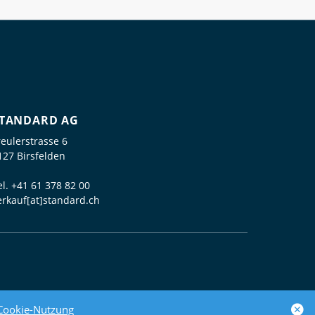
TANDARD AG
reulerstrasse 6
127 Birsfelden
el.
+41 61 378 82 00
erkauf[at]standard.ch
powered by polynorm
Cookie-Nutzung