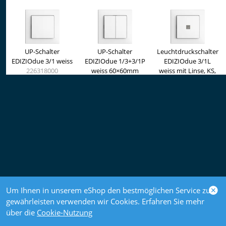
UP-Schalter
UP-Schalter
Leuchtdruckschalter
EDIZIOdue 3/1 weiss
EDIZIOdue 1/3+3/1P
EDIZIOdue 3/1L
226318000
weiss 60×60mm
weiss mit Linse, KS,
226118000
LED gelb
228318000
UP-Storenschalter
UP-Storenschalter
UP-Taster
EDIZIOdue F weiss 1-
EDIZIOdue F weiss 2-
EDIZIOdue AR weiss
Kanal
Kanäle
554528000
546516000
546526000
Um Ihnen in unserem eShop den bestmöglichen Service zu
gewährleisten verwenden wir Cookies. Erfahren Sie mehr
über die
Cookie-Nutzung