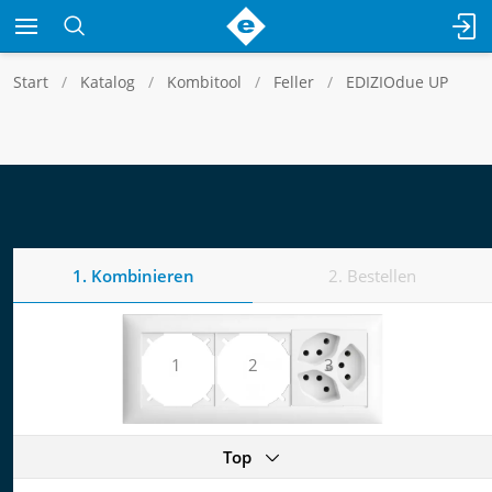
Start
Katalog
Kombitool
Feller
EDIZIOdue UP
1. Kombinieren
2. Bestellen
1
2
3
Top