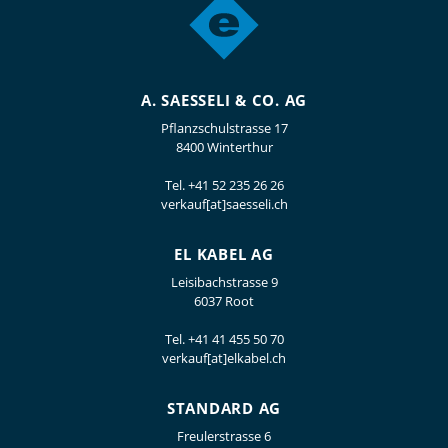
A. SAESSELI & CO. AG
Pflanzschulstrasse 17
8400 Winterthur
Tel.
+41 52 235 26 26
verkauf[at]saesseli.ch
EL KABEL AG
Leisibachstrasse 9
6037 Root
Tel.
+41 41 455 50 70
verkauf[at]elkabel.ch
STANDARD AG
Freulerstrasse 6