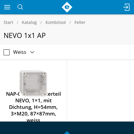
Start
Katalog
Kombitool
Feller
NEVO 1x1 AP
Weiss
NAP-Gehäuseunterteil
NEVO, 1×1, mit
Dichtung, H=54mm,
3×M20, 87×87mm,
weiss