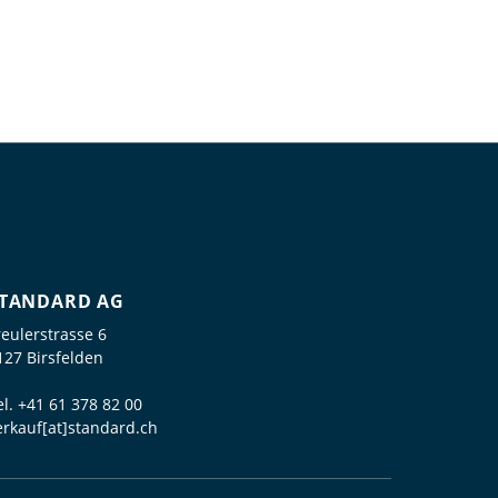
TANDARD AG
reulerstrasse 6
127 Birsfelden
el.
+41 61 378 82 00
erkauf[at]standard.ch