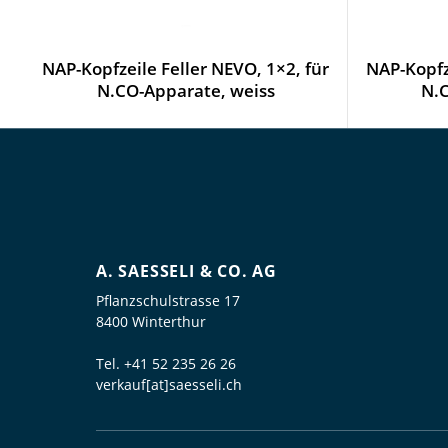
NAP-Kopfzeile Feller NEVO, 1×2, für
NAP-Kopfze
N.CO-Apparate, weiss
N.C
A. SAESSELI & CO. AG
Pflanzschulstrasse 17
8400 Winterthur
Tel.
+41 52 235 26 26
verkauf[at]saesseli.ch