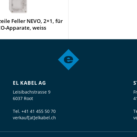
ile Feller NEVO, 2×1, für
O-Apparate, weiss
EL KABEL AG
S
Leisibachstrasse 9
F
6037 Root
4
Tel.
+41 41 455 50 70
T
verkauf[at]elkabel.ch
v