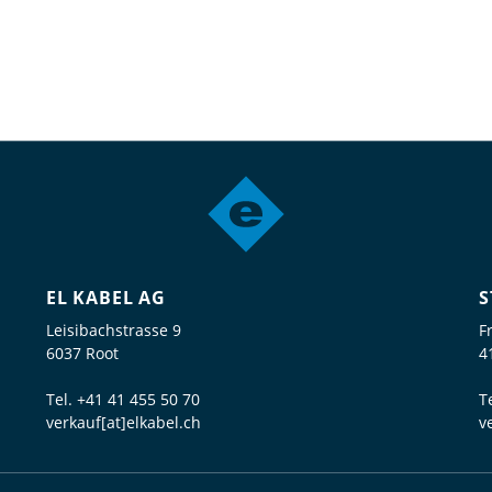
EL KABEL AG
S
Leisibachstrasse 9
F
6037 Root
4
Tel.
+41 41 455 50 70
T
verkauf[at]elkabel.ch
v