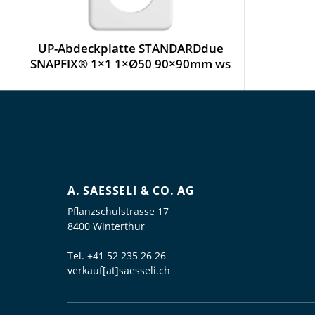
UP-Abdeckplatte STANDARDdue
SNAPFIX® 1×1 1×Ø50 90×90mm ws
A. SAESSELI & CO. AG
Pflanzschulstrasse 17
8400 Winterthur
Tel.
+41 52 235 26 26
verkauf[at]saesseli.ch