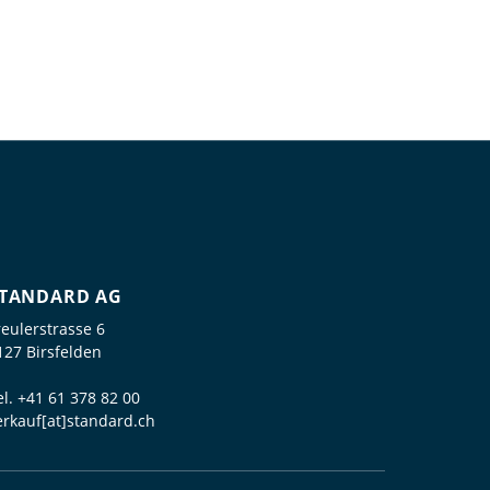
TANDARD AG
reulerstrasse 6
127 Birsfelden
el.
+41 61 378 82 00
erkauf[at]standard.ch