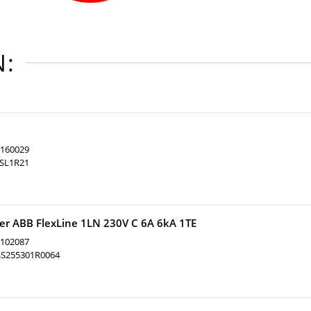
:
e
160029
SL1R21
er ABB FlexLine 1LN 230V C 6A 6kA 1TE
102087
SS255301R0064