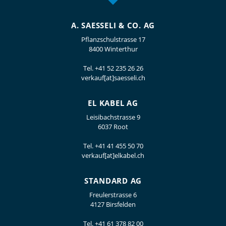
A. SAESSELI & CO. AG
Pflanzschulstrasse 17
8400 Winterthur
Tel.
+41 52 235 26 26
verkauf[at]saesseli.ch
EL KABEL AG
Leisibachstrasse 9
6037 Root
Tel.
+41 41 455 50 70
verkauf[at]elkabel.ch
STANDARD AG
Freulerstrasse 6
4127 Birsfelden
Tel.
+41 61 378 82 00