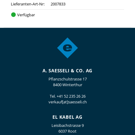
Lieferanten-Art-Nr:
2007833
Verfügbar
A. SAESSELI & CO. AG
Pflanzschulstrasse 17
8400 Winterthur
Tel.
+41 52 235 26 26
verkauf[at]saesseli.ch
EL KABEL AG
Leisibachstrasse 9
6037 Root