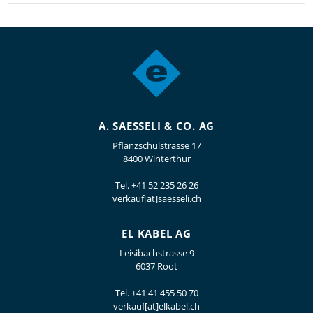
A. SAESSELI & CO. AG
Pflanzschulstrasse 17
8400 Winterthur
Tel.
+41 52 235 26 26
verkauf[at]saesseli.ch
EL KABEL AG
Leisibachstrasse 9
6037 Root
Tel.
+41 41 455 50 70
verkauf[at]elkabel.ch