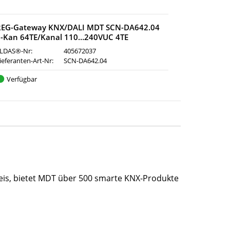
REG-Gateway KNX/DALI MDT SCN-DA642.04
2-Kan 64TE/Kanal 110…240VUC 4TE
LDAS®-Nr:
405672037
ieferanten-Art-Nr:
SCN-DA642.04
Verfügbar
eis, bietet MDT über 500 smarte KNX-Produkte