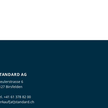
TANDARD AG
reulerstrasse 6
127 Birsfelden
el.
+41 61 378 82 00
erkauf[at]standard.ch