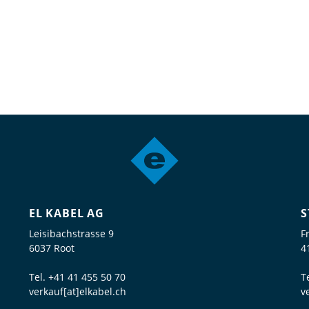
EL KABEL AG
S
Leisibachstrasse 9
F
6037 Root
4
Tel.
+41 41 455 50 70
T
verkauf[at]elkabel.ch
v