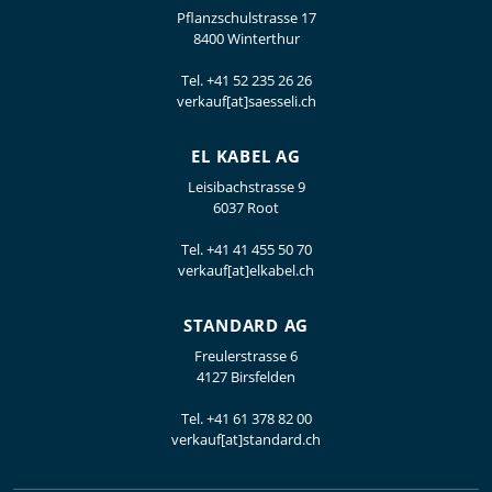
Pflanzschulstrasse 17
8400 Winterthur
Tel.
+41 52 235 26 26
verkauf[at]saesseli.ch
EL KABEL AG
Leisibachstrasse 9
6037 Root
Tel.
+41 41 455 50 70
verkauf[at]elkabel.ch
STANDARD AG
Freulerstrasse 6
4127 Birsfelden
Tel.
+41 61 378 82 00
verkauf[at]standard.ch