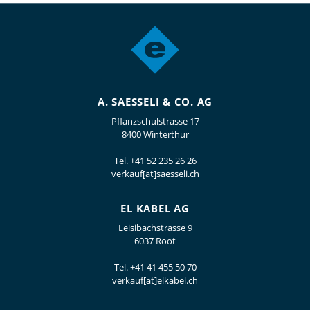
A. SAESSELI & CO. AG
Pflanzschulstrasse 17
8400 Winterthur
Tel.
+41 52 235 26 26
verkauf[at]saesseli.ch
EL KABEL AG
Leisibachstrasse 9
6037 Root
Tel.
+41 41 455 50 70
verkauf[at]elkabel.ch