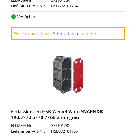
ELDAS®-Nr:
372101734
Lieferanten-Art-Nr:
HSB372101734
Verfügbar
Wir können Ihnen
Alternativen
anbieten.
Einlasskasten HSB Weibel Vario SNAPFIX®
190.5×70.5×70.7×68.2mm grau
ELDAS®-Nr:
372101735
Lieferanten-Art-Nr:
HSB372101735