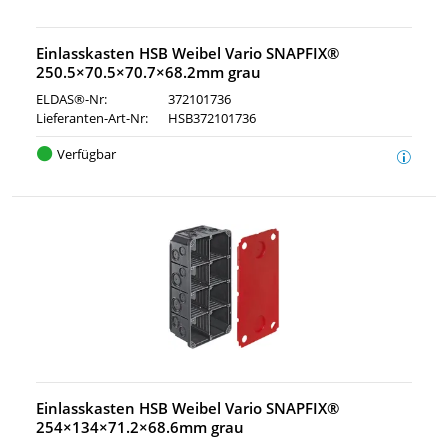
Einlasskasten HSB Weibel Vario SNAPFIX®
250.5×70.5×70.7×68.2mm grau
ELDAS®-Nr:
372101736
Lieferanten-Art-Nr:
HSB372101736
Verfügbar
Einlasskasten HSB Weibel Vario SNAPFIX®
254×134×71.2×68.6mm grau