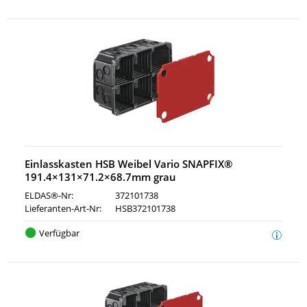
Einlasskasten HSB Weibel Vario SNAPFIX®
191.4×131×71.2×68.7mm grau
ELDAS®-Nr:
372101738
Lieferanten-Art-Nr:
HSB372101738
Verfügbar