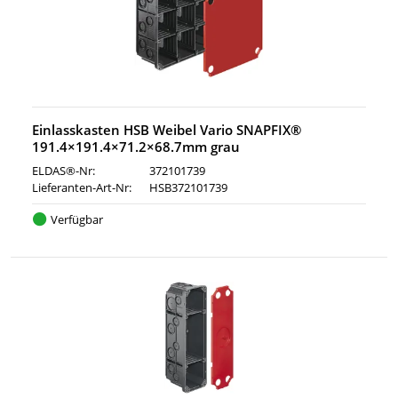
Einlasskasten HSB Weibel Vario SNAPFIX®
191.4×191.4×71.2×68.7mm grau
ELDAS®-Nr:
372101739
Lieferanten-Art-Nr:
HSB372101739
Verfügbar