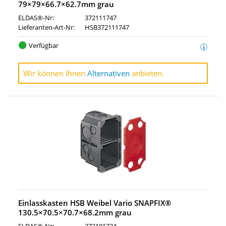
79×79×66.7×62.7mm grau
ELDAS®-Nr:
372111747
Lieferanten-Art-Nr:
HSB372111747
Verfügbar
Wir können Ihnen
Alternativen
anbieten.
Einlasskasten HSB Weibel Vario SNAPFIX®
130.5×70.5×70.7×68.2mm grau