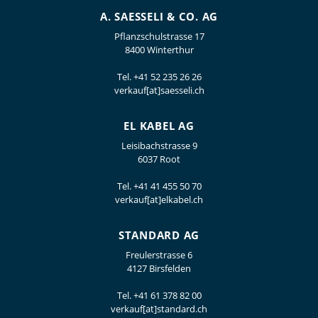
A. SAESSELI & CO. AG
Pflanzschulstrasse 17
8400 Winterthur
Tel.
+41 52 235 26 26
verkauf[at]saesseli.ch
EL KABEL AG
Leisibachstrasse 9
6037 Root
Tel.
+41 41 455 50 70
verkauf[at]elkabel.ch
STANDARD AG
Freulerstrasse 6
4127 Birsfelden
Tel.
+41 61 378 82 00
verkauf[at]standard.ch