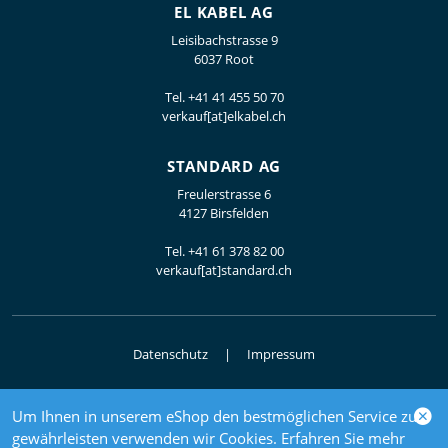
EL KABEL AG
Leisibachstrasse 9
6037 Root
Tel.
+41 41 455 50 70
verkauf[at]elkabel.ch
STANDARD AG
Freulerstrasse 6
4127 Birsfelden
Tel.
+41 61 378 82 00
verkauf[at]standard.ch
Datenschutz
Impressum
Um Ihnen in unserem eShop den bestmöglichen Service zu
© 2026 Elektrogrosshandel
gewährleisten verwenden wir Cookies. Erfahren Sie mehr
powered by polynorm