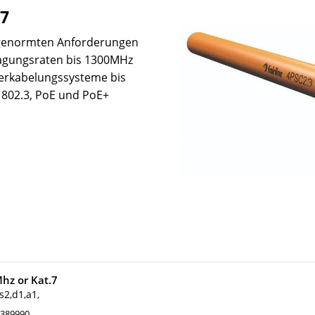
.7
 genormten Anforderungen
tragungsraten bis 1300MHz
Verkabelungssysteme bis
E 802.3, PoE und PoE+
Mhz or Kat.7
2,d1,a1,
389990