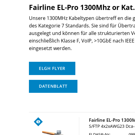
Fairline EL-Pro 1300Mhz or Kat
Unsere 1300MHz Kabeltypen übertreff en die
des Kategorie 7 Standards. Sie sind für Über
ausgelegt und können für alle strukturierten 
einschließlich Klasse F, VoIP, >10GbE nach IEE
eingesetzt werden.
ELGH FLYER
DATENBLATT
Fairline EL-Pro 1300
S/FTP 4x2xAWG23 Dca-s
ELDAS®-Nr:
099