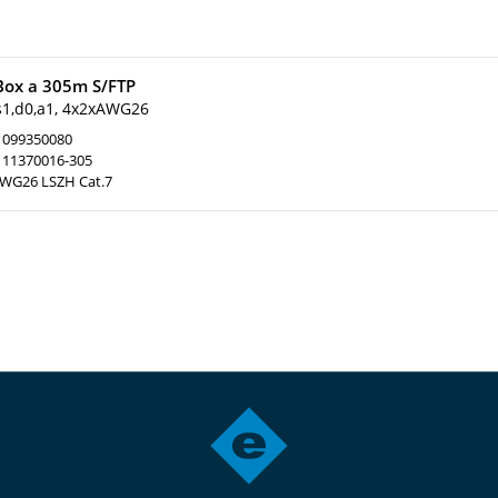
Box a 305m S/FTP
s1,d0,a1, 4x2xAWG26
099350080
11370016-305
AWG26 LSZH Cat.7