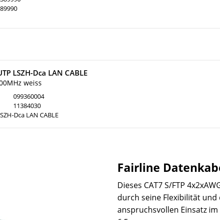
89990
TP LSZH-Dca LAN CABLE
500MHz weiss
099360004
11384030
LSZH-Dca LAN CABLE
Fairline Datenkabe
Dieses CAT7 S/FTP 4x2xAWG
durch seine Flexibilität un
anspruchsvollen Einsatz i