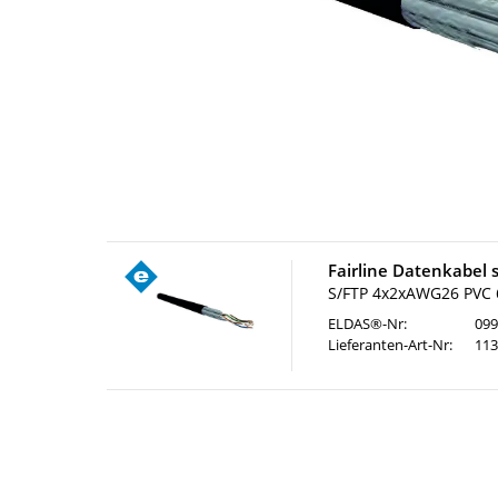
Fairline Datenkabel s
S/FTP 4x2xAWG26 PVC
ELDAS®-Nr:
099
Lieferanten-Art-Nr:
113