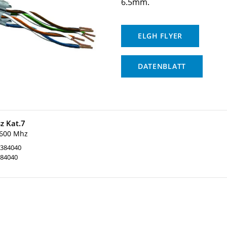
6.5mm.
ELGH FLYER
DATENBLATT
z Kat.7
 600 Mhz
384040
84040