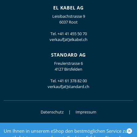
EL KABEL AG
Leisibachstrasse 9
6037 Root
Tel.
+41 41 455 50 70
verkauf[at]elkabel.ch
STANDARD AG
Freulerstrasse 6
4127 Birsfelden
Tel.
+41 61 378 82 00
verkauf[at]standard.ch
Datenschutz
Impressum
Um Ihnen in unserem eShop den bestmöglichen Service zu
© 2026 Elektrogrosshandel