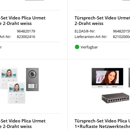
-Set Video Plica Urmet
Türsprech-Set Video Urme
e 2-Draht weiss
2-Draht weiss
964820179
ELDAS®-Nr:
96482015
Art-Nr:
823002416
Lieferanten-Art-Nr:
82102000
r
Verfügbar
-Set Video Plica Urmet
Türsprech-Set Video Plica
e 2-Draht weiss
1×Ruftaste Netzwerktechn