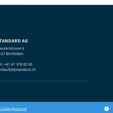
TANDARD AG
reulerstrasse 6
127 Birsfelden
el.
+41 61 378 82 00
erkauf[at]standard.ch
powered by polynorm
Cookie-Nutzung