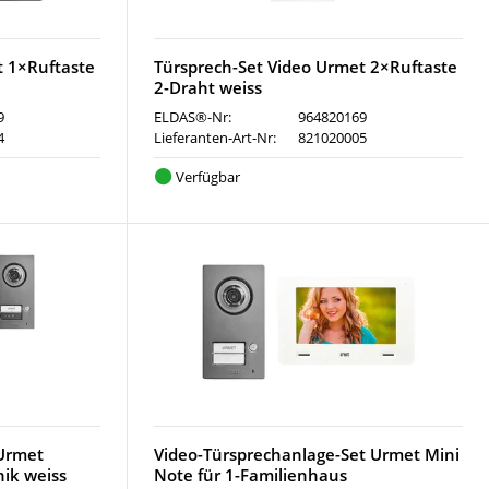
t 1×Ruftaste
Türsprech-Set Video Urmet 2×Ruftaste
2-Draht weiss
9
ELDAS®-Nr:
964820169
4
Lieferanten-Art-Nr:
821020005
Verfügbar
 Urmet
Video-Türsprechanlage-Set Urmet Mini
ik weiss
Note für 1-Familienhaus