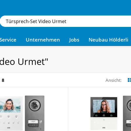
Service
Unternehmen
Jobs
Neubau Hölderli
ideo Urmet"
8
Ansicht: