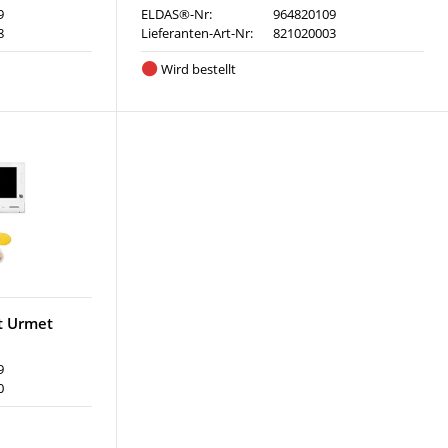
9
ELDAS®-Nr:
964820109
8
Lieferanten-Art-Nr:
821020003
Wird bestellt
t Urmet
9
0