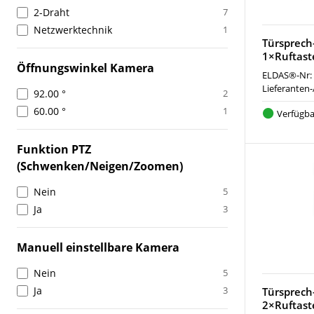
2-Draht
7
Netzwerktechnik
1
Türsprech
1×Ruftast
Öffnungswinkel Kamera
ELDAS®-Nr:
Lieferanten-
92.00 °
2
60.00 °
1
Verfügba
Funktion PTZ
(Schwenken/Neigen/Zoomen)
Nein
5
Ja
3
Manuell einstellbare Kamera
Nein
5
Ja
3
Türsprech
2×Ruftast