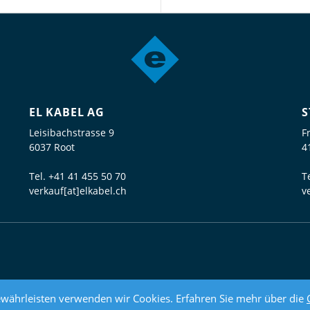
EL KABEL AG
S
Leisibachstrasse 9
F
6037 Root
4
Tel.
+41 41 455 50 70
T
verkauf[at]elkabel.ch
v
währleisten verwenden wir Cookies. Erfahren Sie mehr über die