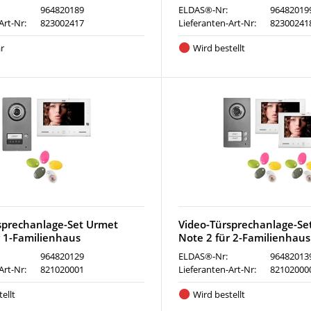
964820189
ELDAS®-Nr:
96482019
Art-Nr:
823002417
Lieferanten-Art-Nr:
82300241
r
Wird bestellt
sprechanlage-Set Urmet
Video-Türsprechanlage-Se
r 1-Familienhaus
Note 2 für 2-Familienhaus
964820129
ELDAS®-Nr:
96482013
Art-Nr:
821020001
Lieferanten-Art-Nr:
82102000
ellt
Wird bestellt