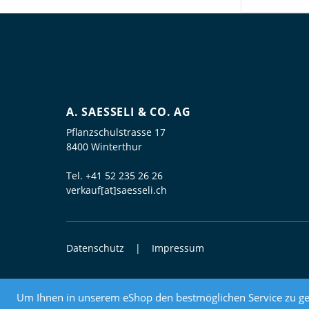
A. SAESSELI & CO. AG
Pflanzschulstrasse 17
8400 Winterthur
Tel.
+41 52 235 26 26
verkauf[at]saesseli.ch
Datenschutz
Impressum
© 2026 Elektrogrosshandel
Um Ihnen in unserem eShop den bestmöglichen Service zu ge