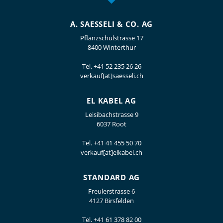
A. SAESSELI & CO. AG
Pflanzschulstrasse 17
8400 Winterthur
Tel.
+41 52 235 26 26
verkauf[at]saesseli.ch
EL KABEL AG
Leisibachstrasse 9
6037 Root
Tel.
+41 41 455 50 70
verkauf[at]elkabel.ch
STANDARD AG
Freulerstrasse 6
4127 Birsfelden
Tel.
+41 61 378 82 00