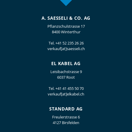
A. SAESSELI & CO. AG
Pflanzschulstrasse 17
8400 Winterthur
Tel.
+41 52 235 26 26
verkauf[at]saesseli.ch
EL KABEL AG
Leisibachstrasse 9
6037 Root
Tel.
+41 41 455 50 70
verkauf[at]elkabel.ch
STANDARD AG
Freulerstrasse 6
4127 Birsfelden