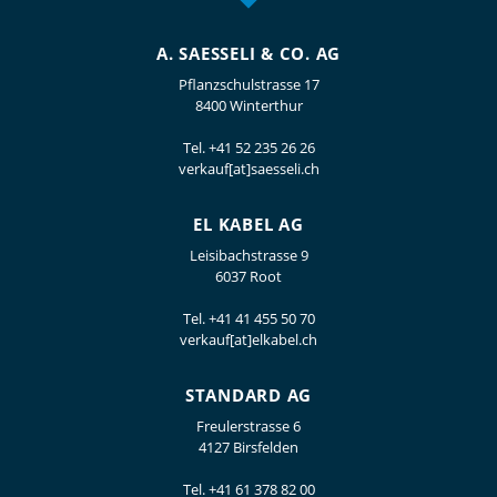
A. SAESSELI & CO. AG
Pflanzschulstrasse 17
8400 Winterthur
Tel.
+41 52 235 26 26
verkauf[at]saesseli.ch
EL KABEL AG
Leisibachstrasse 9
6037 Root
Tel.
+41 41 455 50 70
verkauf[at]elkabel.ch
STANDARD AG
Freulerstrasse 6
4127 Birsfelden
Tel.
+41 61 378 82 00