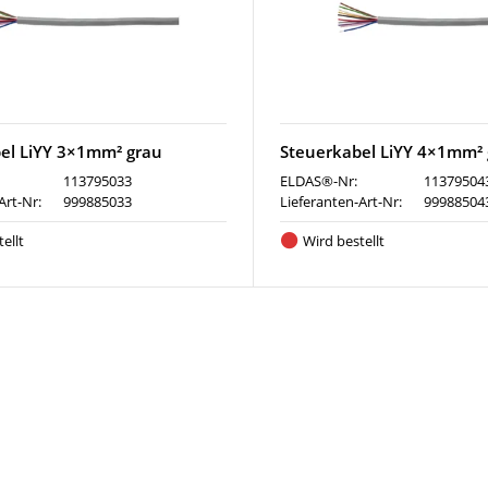
el LiYY 3×1mm² grau
Steuerkabel LiYY 4×1mm²
113795033
ELDAS®-Nr:
11379504
Art-Nr:
999885033
Lieferanten-Art-Nr:
99988504
ellt
Wird bestellt