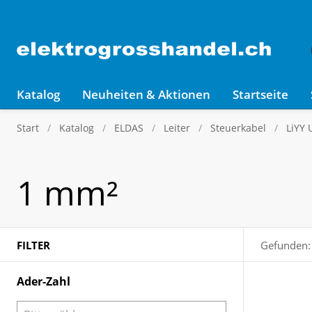
Katalog
Neuheiten & Aktionen
Startseite
Start
Katalog
ELDAS
Leiter
Steuerkabel
LiYY 
1 mm²
FILTER
Gefunden:
Ader-Zahl