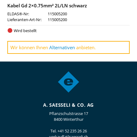
Kabel Gd 2×0.75mm² 2L/LN schwarz
ELDAS®-Nr:
115005200
Lieferanten-Art-Nr:
115005200
Wird bestellt
Wir können Ihnen
Alternativen
anbieten.
A. SAESSELI & CO. AG
Pflanzschulstrasse 17
8400 Winterthur
Tel.
+41 52 235 26 26
verkauf[at]saesseli.ch