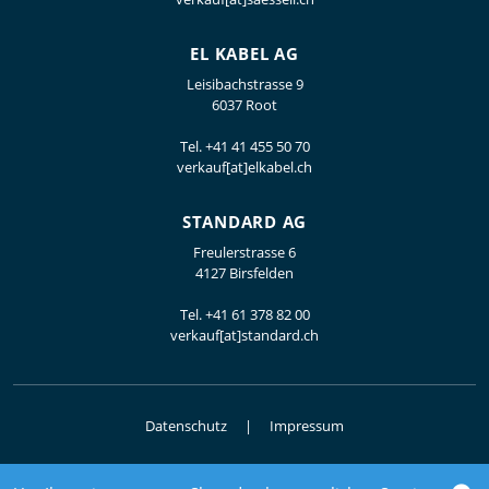
EL KABEL AG
Leisibachstrasse 9
6037 Root
Tel.
+41 41 455 50 70
verkauf[at]elkabel.ch
STANDARD AG
Freulerstrasse 6
4127 Birsfelden
Tel.
+41 61 378 82 00
verkauf[at]standard.ch
Datenschutz
Impressum