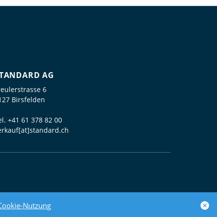
TANDARD AG
reulerstrasse 6
127 Birsfelden
el.
+41 61 378 82 00
erkauf[at]standard.ch
powered by polynorm
Cookie-Nutzung