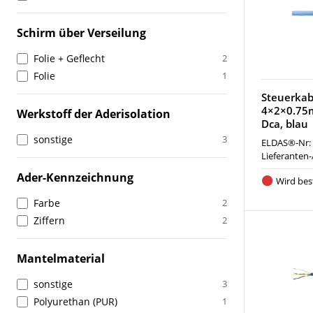
Schirm über Verseilung
Folie + Geflecht
2
Folie
1
Steuerkabe
4×2×0.75
Werkstoff der Aderisolation
Dca, blau
sonstige
3
ELDAS®-Nr:
Lieferanten-
Ader-Kennzeichnung
Wird best
Farbe
2
Ziffern
2
Mantelmaterial
sonstige
3
Polyurethan (PUR)
1