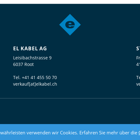
EL KABEL AG
S
Leisibachstrasse 9
F
6037 Root
4
Tel.
+41 41 455 50 70
T
verkauf[at]elkabel.ch
v
währleisten verwenden wir Cookies. Erfahren Sie mehr über die