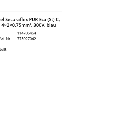
l Securaflex PUR Eca (St) C,
4×2×0.75mm², 300V, blau
114705464
Art-Nr:
775927042
ellt