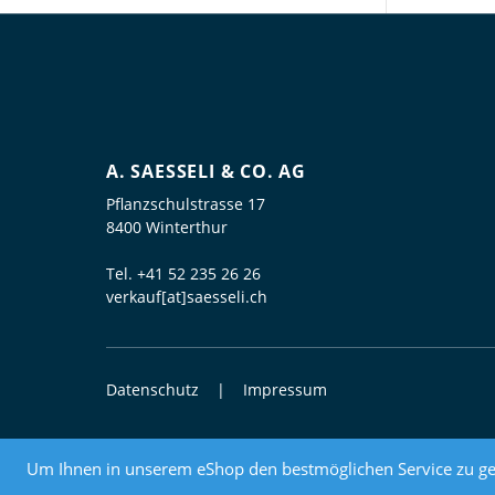
A. SAESSELI & CO. AG
Pflanzschulstrasse 17
8400 Winterthur
Tel.
+41 52 235 26 26
verkauf[at]saesseli.ch
Datenschutz
Impressum
© 2026 Elektrogrosshandel
Um Ihnen in unserem eShop den bestmöglichen Service zu ge