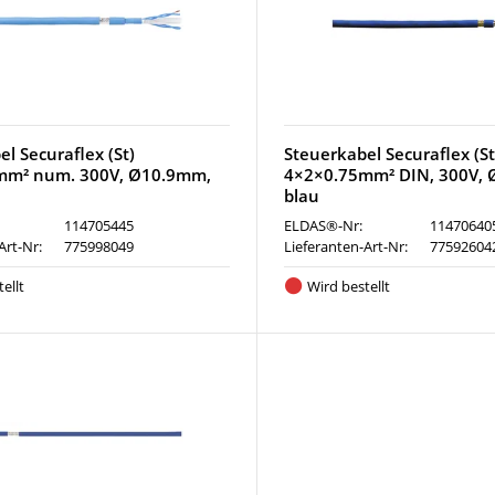
l Securaflex (St)
Steuerkabel Securaflex (St
mm² num. 300V, Ø10.9mm,
4×2×0.75mm² DIN, 300V, 
blau
114705445
ELDAS®-Nr:
11470640
Art-Nr:
775998049
Lieferanten-Art-Nr:
77592604
ellt
Wird bestellt