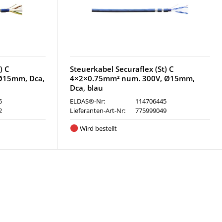
) C
Steuerkabel Securaflex (St) C
Ø15mm, Dca,
4×2×0.75mm² num. 300V, Ø15mm,
Dca, blau
5
ELDAS®-Nr:
114706445
2
Lieferanten-Art-Nr:
775999049
Wird bestellt