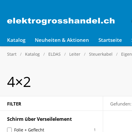
Katalog
Neuheiten & Aktionen
Startseite
Start
Katalog
ELDAS
Leiter
Steuerkabel
Eigen
4×2
FILTER
Gefunden:
Schirm über Verseilelement
Folie + Geflecht
1