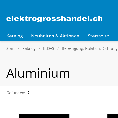
Katalog
Neuheiten & Aktionen
Startseite
Start
Katalog
ELDAS
Befestigung, Isolation, Dichtun
Aluminium
Gefunden:
2