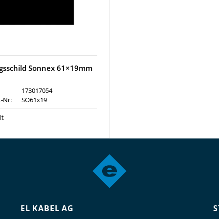
gsschild Sonnex 61×19mm
173017054
t-Nr:
SO61x19
lt
EL KABEL AG
S