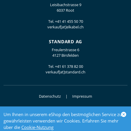
Leisibachstrasse 9
6037 Root
Tel.
+41 41 455 50 70
verkauf[at]elkabel.ch
STANDARD AG
Freulerstrasse 6
4127 Birsfelden
Tel.
+41 61 378 82 00
verkauf[at]standard.ch
Datenschutz
Impressum
Um Ihnen in unserem eShop den bestmöglichen Service zu
© 2026 Elektrogrosshandel
gewährleisten verwenden wir Cookies. Erfahren Sie mehr
powered by polynorm
über die
Cookie-Nutzung