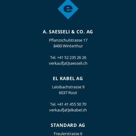
A. SAESSELI & CO. AG
Pflanzschulstrasse 17
8400 Winterthur
Tel.
+41 52 235 26 26
verkauf[at]saesseli.ch
EL KABEL AG
Leisibachstrasse 9
6037 Root
Tel.
+41 41 455 50 70
verkauf[at]elkabel.ch
STANDARD AG
Freulerstrasse 6