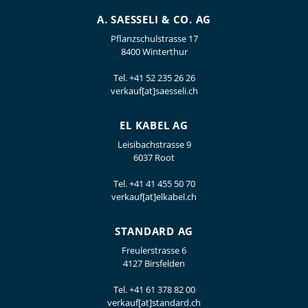
A. SAESSELI & CO. AG
Pflanzschulstrasse 17
8400 Winterthur
Tel.
+41 52 235 26 26
verkauf[at]saesseli.ch
EL KABEL AG
Leisibachstrasse 9
6037 Root
Tel.
+41 41 455 50 70
verkauf[at]elkabel.ch
STANDARD AG
Freulerstrasse 6
4127 Birsfelden
Tel.
+41 61 378 82 00
verkauf[at]standard.ch