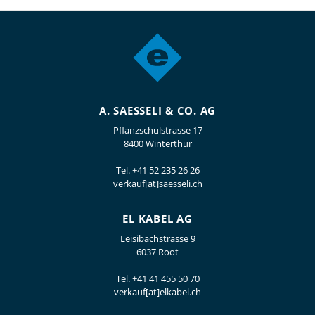
A. SAESSELI & CO. AG
Pflanzschulstrasse 17
8400 Winterthur
Tel.
+41 52 235 26 26
verkauf[at]saesseli.ch
EL KABEL AG
Leisibachstrasse 9
6037 Root
Tel.
+41 41 455 50 70
verkauf[at]elkabel.ch