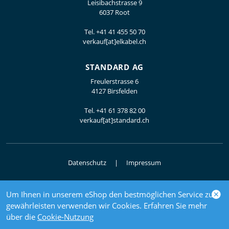
Leisibachstrasse 9
6037 Root
Tel.
+41 41 455 50 70
verkauf[at]elkabel.ch
STANDARD AG
Freulerstrasse 6
4127 Birsfelden
Tel.
+41 61 378 82 00
verkauf[at]standard.ch
Datenschutz
Impressum
Um Ihnen in unserem eShop den bestmöglichen Service zu
© 2026 Elektrogrosshandel
gewährleisten verwenden wir Cookies. Erfahren Sie mehr
powered by polynorm
über die
Cookie-Nutzung