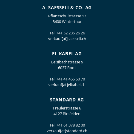
A. SAESSELI & CO. AG
Pflanzschulstrasse 17
8400 Winterthur
Tel.
+41 52 235 26 26
verkauf[at]saesseli.ch
EL KABEL AG
Leisibachstrasse 9
6037 Root
Tel.
+41 41 455 50 70
verkauf[at]elkabel.ch
STANDARD AG
Freulerstrasse 6
4127 Birsfelden
Tel.
+41 61 378 82 00
verkauf[at]standard.ch