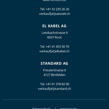
Tel.
+41 52 235 26 26
verkauf[at]saesseli.ch
EL KABEL AG
Leisibachstrasse 9
6037 Root
Tel.
+41 41 455 50 70
verkauf[at]elkabel.ch
STANDARD AG
Freulerstrasse 6
4127 Birsfelden
Tel.
+41 61 378 82 00
verkauf[at]standard.ch
Datenschutz
Impressum