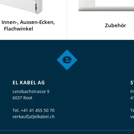
 Innen-, Aussen-Ecken,
Zubehör
Flachwinkel
EL KABEL AG
S
Leisibachstrasse 9
F
6037 Root
4
Tel.
+41 41 455 50 70
T
verkauf[at]elkabel.ch
v