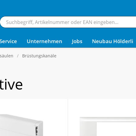
Service
Unternehmen
Jobs
Neubau Hölderli
säulen
Brüstungskanäle
tive