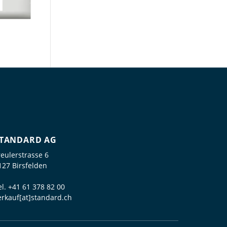
TANDARD AG
reulerstrasse 6
127 Birsfelden
el.
+41 61 378 82 00
erkauf[at]standard.ch