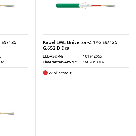
4 E9/125
Kabel LWL Universal-Z 1×6 E9/125
G.652.D Dca
5
ELDAS®-Nr:
101942065
DZ
Lieferanten-Art-Nr:
19020400DZ
Wird bestellt