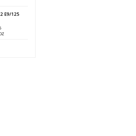
12 E9/125
5
DZ