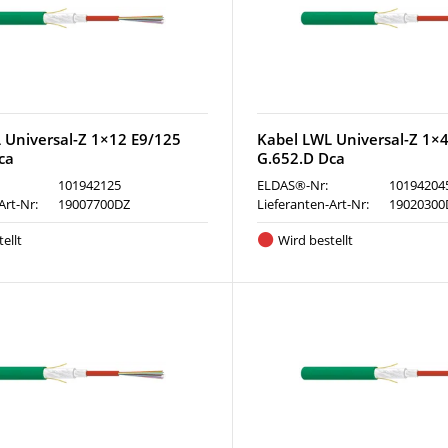
 Universal-Z 1×12 E9/125
Kabel LWL Universal-Z 1×
ca
G.652.D Dca
101942125
ELDAS®-Nr:
10194204
Art-Nr:
19007700DZ
Lieferanten-Art-Nr:
19020300
ellt
Wird bestellt