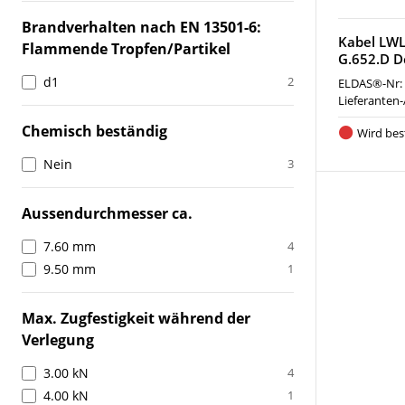
Brandverhalten nach EN 13501-6:
Kabel LWL
Flammende Tropfen/Partikel
G.652.D D
d1
2
ELDAS®-Nr:
Lieferanten-
Chemisch beständig
Wird best
Nein
3
Aussendurchmesser ca.
7.60 mm
4
9.50 mm
1
Max. Zugfestigkeit während der
Verlegung
3.00 kN
4
4.00 kN
1