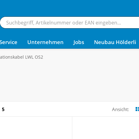
Service
Unternehmen
Jobs
Neubau Hölderli
llationskabel LWL OS2
5
Ansicht: