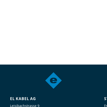
EL KABEL AG
S
Leisibachstrasse 9
F