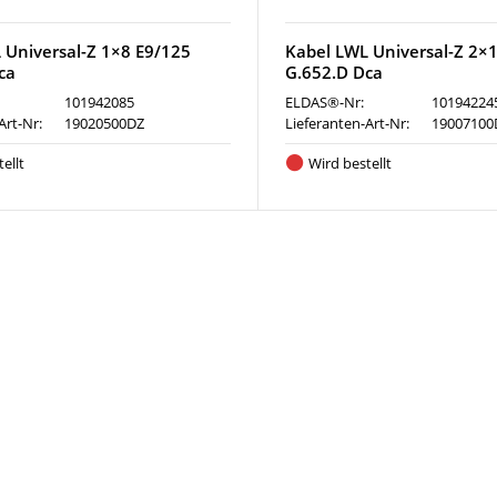
 Universal-Z 1×8 E9/125
Kabel LWL Universal-Z 2×
ca
G.652.D Dca
101942085
ELDAS®-Nr:
10194224
Art-Nr:
19020500DZ
Lieferanten-Art-Nr:
19007100
ellt
Wird bestellt