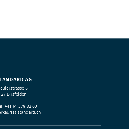
TANDARD AG
reulerstrasse 6
127 Birsfelden
el.
+41 61 378 82 00
erkauf[at]standard.ch