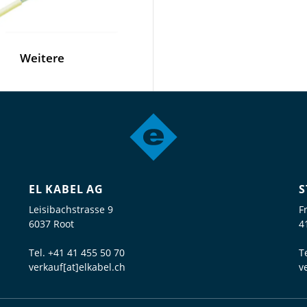
Weitere
EL KABEL AG
S
Leisibachstrasse 9
F
6037 Root
4
Tel.
+41 41 455 50 70
T
verkauf[at]elkabel.ch
v